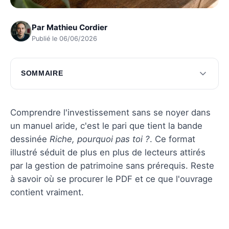
Par
Mathieu Cordier
Publié le 06/06/2026
SOMMAIRE
Accéder au PDF de la BD
Contenu et thèmes abordés
Comprendre l'investissement sans se noyer dans
un manuel aride, c'est le pari que tient la bande
Pourquoi lire cette BD ?
dessinée
Riche, pourquoi pas toi ?
. Ce format
Impact sur l'éducation financière
illustré séduit de plus en plus de lecteurs attirés
par la gestion de patrimoine sans prérequis. Reste
Comment tirer le meilleur parti de la BD
à savoir où se procurer le PDF et ce que l'ouvrage
Questions fréquentes
contient vraiment.