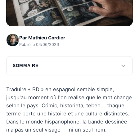
Par
Mathieu Cordier
Publié le 04/06/2026
SOMMAIRE
Traduction de BD en espagnol
Vocabulaire essentiel de la BD hispanophone
Traduire « BD » en espagnol semble simple,
jusqu'au moment où l'on réalise que le mot change
Culture de la bande dessinée hispanophone
selon le pays. Cómic, historieta, tebeo… chaque
Évolution et tendances actuelles
terme porte une histoire et une culture distinctes.
Dans le monde hispanophone, la bande dessinée
Questions fréquentes
n'a pas un seul visage — ni un seul nom.