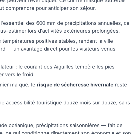
ines peuvent revendiquer. Ce chiffre masque toutefois
ut comprendre pour anticiper son séjour.
l'essentiel des 600 mm de précipitations annuelles, ce
ous-estimer lors d'activités extérieures prolongées.
températures positives stables, rendant la ville
rd — un avantage direct pour les visiteurs venus
teur : le courant des Aiguilles tempère les pics
 vers le froid.
nier marqué, le
risque de sécheresse hivernale
reste
ne accessibilité touristique douze mois sur douze, sans
de océanique, précipitations saisonnières — fait de
e, ce qui conditionne directement son économie et son