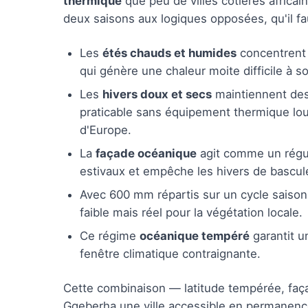
thermique
que peu de villes côtières africa
deux saisons aux logiques opposées, qu'il fa
Les
étés chauds et humides
concentrent 
qui génère une chaleur moite difficile à s
Les
hivers doux et secs
maintiennent des 
praticable sans équipement thermique lou
d'Europe.
La
façade océanique
agit comme un régula
estivaux et empêche les hivers de basculer
Avec 600 mm répartis sur un cycle saison
faible mais réel pour la végétation locale.
Ce régime
océanique tempéré
garantit u
fenêtre climatique contraignante.
Cette combinaison — latitude tempérée, faça
Gqeberha une ville accessible en permanenc