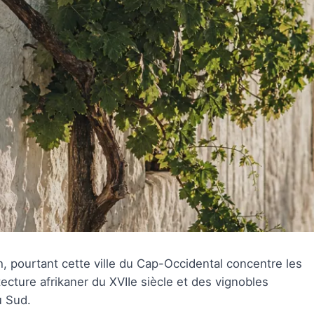
, pourtant cette ville du Cap-Occidental concentre les
ecture afrikaner du XVIIe siècle et des vignobles
u Sud.