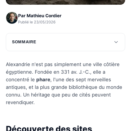
Par
Mathieu Cordier
Publié le 23/05/2026
SOMMAIRE
Découverte des sites historiques essentiels
Beautés naturelles et paysages enchanteurs
Alexandrie n'est pas simplement une ville côtière
égyptienne. Fondée en 331 av. J.-C., elle a
Astuces incontournables pour les voyageurs
concentré le
phare
, l'une des sept merveilles
Questions fréquentes
antiques, et la plus grande bibliothèque du monde
connu. Un héritage que peu de cités peuvent
revendiquer.
Découverte des sites