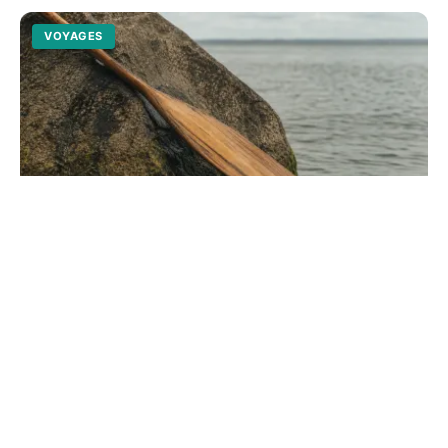
VOYAGES
Ville de Buffalo aux États-Unis : entre
nature et innovation
Explorez une métropole New-Yorkaise en pleine
renaissance. Des chutes du Niagara à la réserve de
Tifft, découvrez les secrets d'un modèle urbain et
durable...