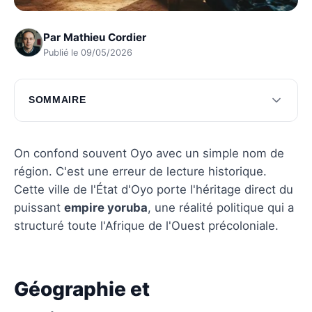
Par
Mathieu Cordier
Publié le 09/05/2026
SOMMAIRE
Géographie et environnement d'Oyo
Diversité démographique et vie sociale
On confond souvent Oyo avec un simple nom de
région. C'est une erreur de lecture historique.
Questions fréquentes
Cette ville de l'État d'Oyo porte l'héritage direct du
puissant
empire yoruba
, une réalité politique qui a
structuré toute l'Afrique de l'Ouest précoloniale.
Géographie et